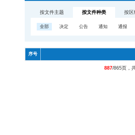
按文件主题
按文件种类
按区
全部
决定
公告
通知
通报
序号
887
/865页，