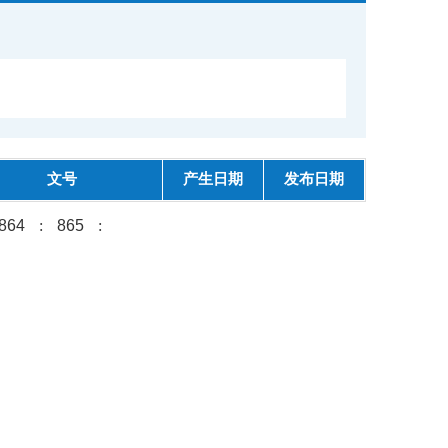
文号
产生日期
发布日期
864
:
865
: