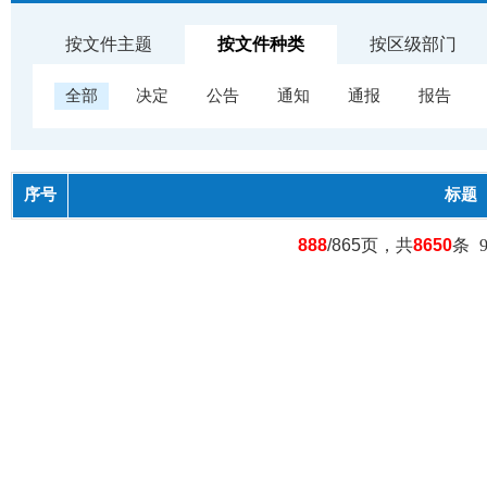
按文件主题
按文件种类
按区级部门
全部
决定
公告
通知
通报
报告
序号
标题
888
/865页，共
8650
条