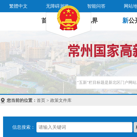
繁體中文
无障碍浏览
智能问答
网站
首 页
新
视界
新
公
您当前的位置：
首页 > 政策文件库
信息搜索：