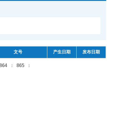
文号
产生日期
发布日期
864
:
865
: