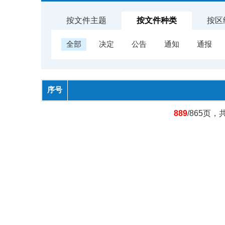
按文件主题
按文件种类
按区
全部
决定
公告
通知
通报
序号
889
/865页，