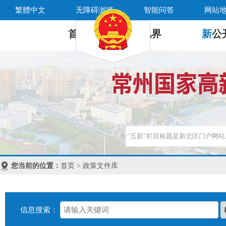
繁體中文
无障碍浏览
智能问答
网站
首 页
新
视界
新
公
您当前的位置：
首页 > 政策文件库
信息搜索：