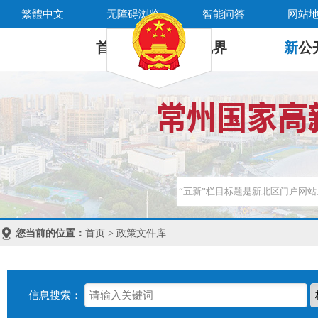
繁體中文
无障碍浏览
智能问答
网站
首 页
新
视界
新
公
您当前的位置：
首页 > 政策文件库
信息搜索：