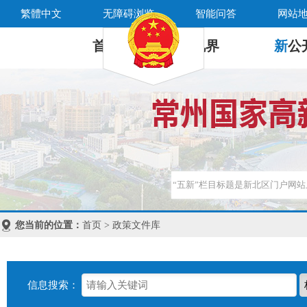
繁體中文
无障碍浏览
智能问答
网站
首 页
新
视界
新
公
您当前的位置：
首页 > 政策文件库
信息搜索：