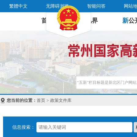
繁體中文
无障碍浏览
智能问答
网站
首 页
新
视界
新
公
您当前的位置：
首页 > 政策文件库
信息搜索：