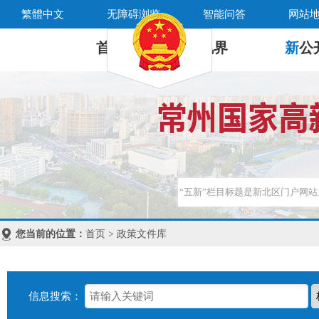
繁體中文
无障碍浏览
智能问答
网站
首 页
新
视界
新
公
您当前的位置：
首页 > 政策文件库
信息搜索：