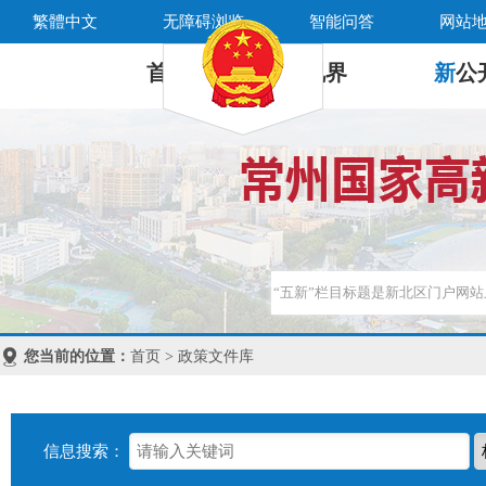
繁體中文
无障碍浏览
智能问答
网站
首 页
新
视界
新
公
您当前的位置：
首页 > 政策文件库
信息搜索：