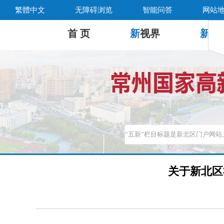
繁體中文
无障碍浏览
智能问答
网站
首 页
新
视界
新
公
关于新北区