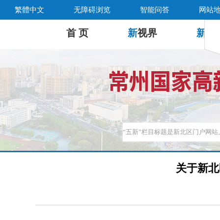
繁體中文
无障碍浏览
智能问答
网站
首 页
新
视界
新
公
关于新北