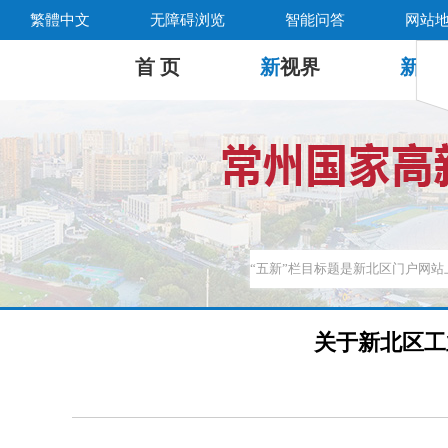
繁體中文
无障碍浏览
智能问答
网站
首 页
新
视界
新
公
关于新北区工