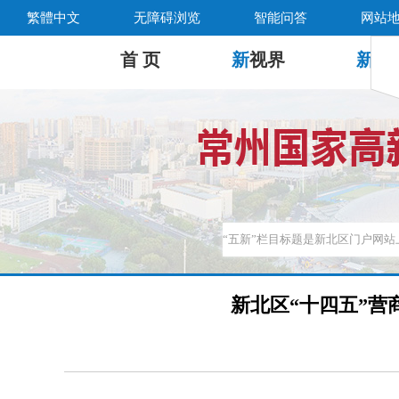
繁體中文
无障碍浏览
智能问答
网站
首 页
新
视界
新
公
新北区“十四五”营