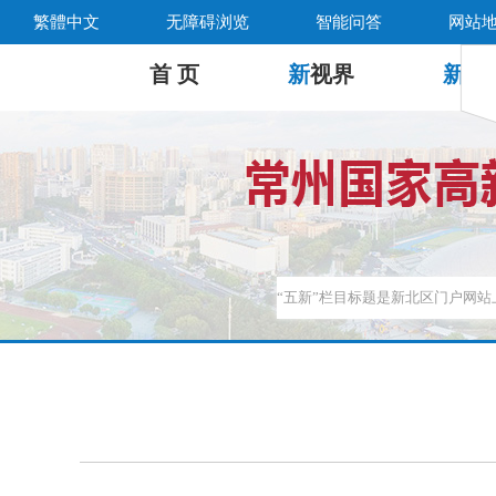
繁體中文
无障碍浏览
智能问答
网站
首 页
新
视界
新
公