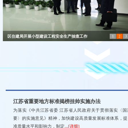
区住建局开展小型建设工程安全生产抽查工作
1
2
3
优谷电气科技（常州）有限公司智慧工厂项目
再创新高！常州高新区13个项目入选2026年省
全市唯一！百瑞吉产品入选2025年度中国消费
常州高新区（新北区）举办营商环境座谈会
银河微电高端集成电路分立器件产业化基地开
null
null
null
null
null
null
江苏省重要地方标准揭榜挂帅实施办法
为落实《中共江苏省委 江苏省人民政府关于贯彻落实〈国
要〉的实施意见》精神，加快建设高质量发展标准体系，提
准质量水平和影响力，制定
...[详细]