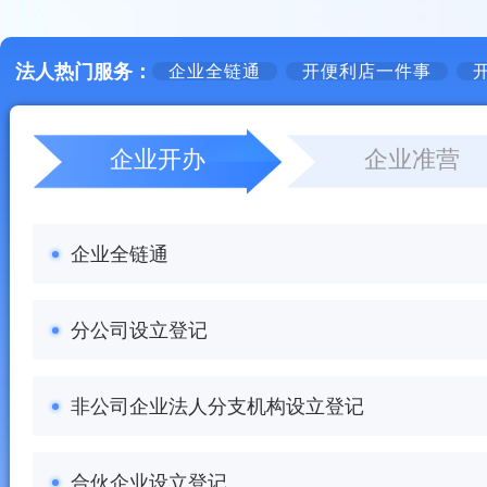
法人热门服务：
企业全链通
开便利店一件事
企业开办
企业准营
企业全链通
店招标牌设施规范设置管理
公司变更登记
1+N注销套餐办
分公司设立登记
开便利店一件事
个人独资企业分支机构变更登记（备案）
分公司注销登记
非公司企业法人分支机构设立登记
开餐饮店一件事
合伙企业分支机构变更登记（备案）
个人独资企业分支机构注销登记
合伙企业设立登记
危化品道路运输通行证办理
撤销变更登记
非公司企业法人注销登记