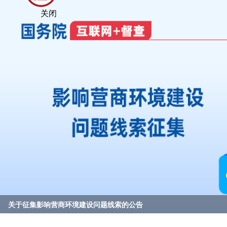
关闭
关于征集影响营商环境建设问题线索的公告
@国务院 我来说
2023年度国务院推动高质量发展综合督查问题线索征集
重要政策举措及实施效果
区委理论学习中心组（扩大）学习会暨2026年“军事日”国防教育专
优必选落子常州高新区