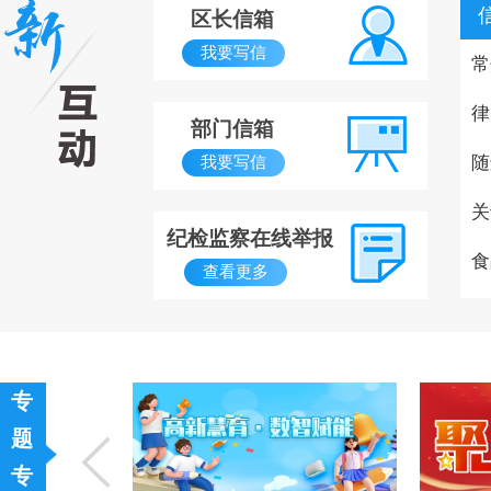
区长信箱
我要写信
常
律
部门信箱
随
我要写信
关
纪检监察在线举报
食
查看更多
专
题
专