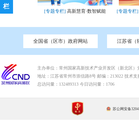
栏
[专题专栏]
高新慧育·数智赋能
[专题专栏
全国省（区市）政府网站
江苏省（
市发改委
北京
中国江苏
天津
市工信局
重庆
南京市政府
市教育局
河南
苏州市政府
河北
市科技局
山西
无锡
市
区
[已归档]
推动社会组织高质量发展
[已归档]
市住房和城乡建设局
湖南
广东
市交通运输局
海南
四川
市水利局
南通
亮
市应急管理局
市审计局
市外事办
市生态环
主办单位：常州国家高新技术产业开发区（新北区）
地址：江苏省常州市崇信路8号 邮编：213022 技术支持电话
总访问量：
132489313 今日访问量：
1706
苏公网安备32041