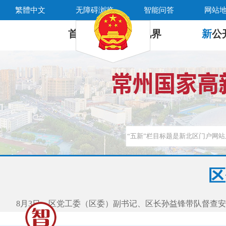
繁體中文
无障碍浏览
智能问答
网站
首 页
新
视界
新
公
区
8月3日，区党工委（区委）副书记、区长孙益锋带队督查安全生产