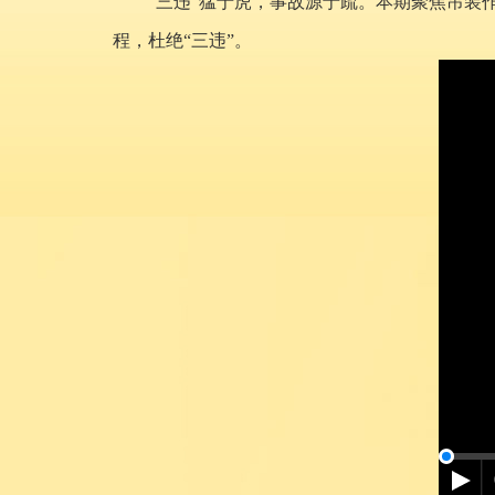
“三违”猛于虎，事故源于疏。本期聚焦吊
程，杜绝“三违”。