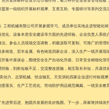
充分发挥标杆企业示范引领作用，着力补齐企业安全管理短板，
助联盟第一组组织开展标杆观摩、互查互助、专题研讨等系列交流
州）工程机械有限公司开展参观学习。成员单位实地走进智能化
程优化、设备本质安全建设等方面的先进经验。企业负责人系统
做法。参会人员现场交流请教，积极汲取可复制、可推广的管理
棱多铸造、宏丰金属、有色铸造四家企业，深入生产一线开展现
召开集中座谈会，围绕安全生产自动化升级、日常安全精细化管
理经验，剖析短板不足，交流整改措施，相互取长补短，共谋优
飞奕动力、志荣机械、恒业轴瓦、天安涡轮四家企业进行对标观
制度落实、生产工艺优化、劳动防护用品规范佩戴、一线安全教
了先进带后进、抱团共发展的良好氛围。下一步，薛家将持续依