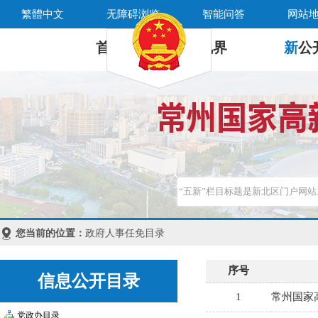
繁體中文
无障碍浏览
智能问答
网站
首 页
新
视界
新
公
您当前的位置：
政府人事任免目录
信息公开目录
党政办目录