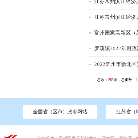
江苏常州滨江经济
江苏常州滨江经济
常州国家高新区（
罗溪镇2022年财
2022常州市新北
总数：
285
条，总页数：
1
全国省（区市）政府网站
江苏省（
市发改委
北京
中国江苏
天津
市工信局
重庆
南京市政府
市教育局
河南
苏州市政府
河北
市科技局
山西
无锡
市
区
市住房和城乡建设局
湖南
广东
市交通运输局
海南
四川
市水利局
南通
市应急管理局
市审计局
市外事办
市生态环