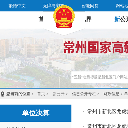
繁體中文
无障碍浏览
智能问答
网站
首 页
新
视界
新
公
您当前的位置：
首页
>
新公开
>
信息公开专栏
>
财政信息
> 
常州市新北区龙虎塘
单位决算
常州市新北区龙虎