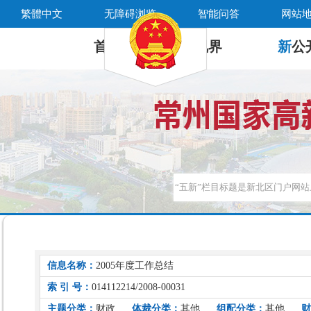
繁體中文
无障碍浏览
智能问答
网站
首 页
新
视界
新
公
信息名称：
2005年度工作总结
索 引 号：
014112214/2008-00031
主题分类：
财政
体裁分类：
其他
组配分类：
其他
财