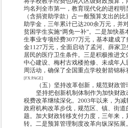
将学校教学经费也纳入区级财政预算，
均名列全市第一，教育现代化的进程明
（含捐资助学款）占一般预算支出的比
助学金，三年累计已达
200
余万元，并
贫困学生实施“两免一补”。
二是加快基
生事业专项经费
3077
万元，基本建成了
金
1127
万元，全面启动了孟河、薛家卫
居民的医疗卫生条件。
三是积极推进文
中心建设、梅村古戏楼抢修、未成年人
周活动，确保了全国重点学校射箭锦标
[FX:PAGE]
（五）坚持改革创新，规范财政管
坚持把创新机制体制作为加快财政
税费改革继续深化。
2003
年以来，为减
政府机构改革步伐，规范区、镇、街道
题。加大财政转移支付力度，三年来，
转。
二是预算管理制度改革向纵深拓展