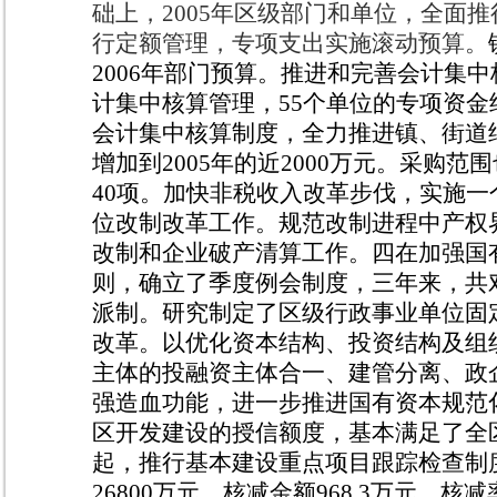
础上，
2005
年区级部门和单位，全面推
行定额管理，专项支出实施滚动预算。
2006
年部门预算。
推进和完善会计集中
计集中核算管理，
55
个单位的专项资金
会计集中核算制度，全力推进镇、街道
增加到
2005
年的近
2000
万元。采购范围
40
项。加快非税收入改革步伐，实施一
位改制改革工作。
规范改制进程中产权
改制和企业破产清算工作。
四在加强国
则，确立了季度例会制度，三年来，共
派制。研究制定了区级行政事业单位固
改革。
以优化资本结构、投资结构及组
主体的投融资主体合一、建管分离、政
强造血功能，进一步推进国有资本规范
区开发建设的授信额度，基本满足了全
起，推行基本建设重点项目跟踪检查制
26800
万元，核减金额
968.3
万元，核减