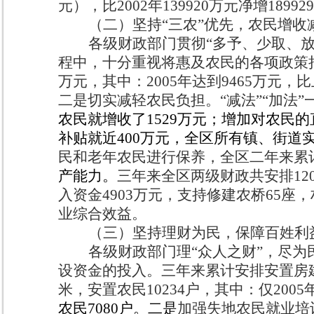
元），比
2002
年
139920
万元净增
189929
（二）坚持“三农”优先，农民增收
各级财政部门贯彻“多予、少取、放
程中，十分重视将惠及农民的各项政策
万元，其中：
2005
年达到
9465
万元，比
二是切实减轻农民负担。
“减法”“加法
农民就增收了
1529
万元；增加对农民的
补贴就近
400
万元，全区所有镇、街道
民和老年农民进行保养，全区二年来累
产能力。
三年来全区两级财政共安排
12
入资金
4903
万元，支持修建农桥
65
座，
业综合效益。
（三）坚持理财为民，保障百姓利
各级财政部门理“众人之财”，尽
设资金的投入。
三年来累计安排安置房
米，安置农民
10234
户，其中：仅
2005
农民
7080
户。
二是
加强失地农民就业培