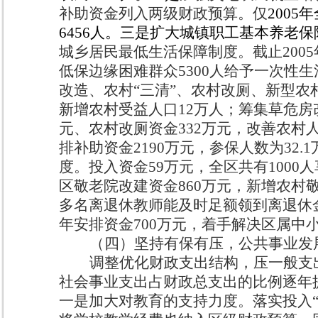
补助资金列入两级财政预算。仅
2005
年
6456
人。
三是扩大城镇职工基本养老保
城乡居民最低生活保障制度。
截止
2005
低保边缘困难群众
5300
人给予一次性生
改造、农村“三清”、农村改厕、新型农
新增农村受益人口
12
万人；筹集草危房
元、农村改厕资金
332
万元，改善农村
排补助资金
2190
万元，参保人数为
32.1
度。
投入资金
59
万元，全区共有
1000
人
区敬老院改建资金
860
万元，新增农村
多名离退休教师能及时足额领到离退休
年安排资金
700
万元，着手解决区属中
（四）坚持有保有压，公共事业发
调整优化财政支出结构，压一般支
社会事业支出占财政总支出的比例逐年
一是加大对教育的支持力度。
落实投入