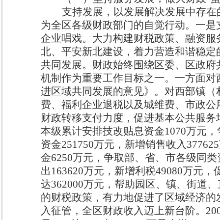
支持发展，以发展解决发展中存在
为全区各级财政部门的自觉行动。
一是
企业唱戏。大力构建财税政策、融资服
北、平安新北建设，着力营造和谐稳定
共同发展。
财政始终围绕区委、区政府
机制作为重要工作目标之一。一方面对
进区域共同发展的意见》。对西部镇（
费、福利企业退税以及城维费、市政公
财政转移支付力度，促进基本公共服务
本级累计安排技改贴息资金
1070
万元，
资金
251750
万元，新增销售收入
377625
金
6250
万元，争取部、省、市各级同类
出
163620
万元，新增利税
49080
万元，
达
362000
万元，帮助园区、镇、街道、
的财税政策，有力地促进了区域经济的
入征管，全区财政收入迈上新台阶。
20