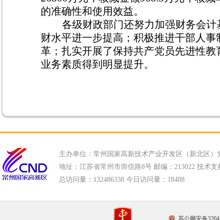
的准确性和使用效益。
各级财政部门还努力加强财务会计
财水平进一步提高；积极推进干部人事
革；扎实开展了保持共产党员先进性教
业务素质得到明显提升。
主办单位：常州国家高新技术产业开发区（新北区）
地址：江苏省常州市崇信路8号 邮编：213022 技术支持电话
总访问量：
132486338 今日访问量：
18488
苏公网安备32041