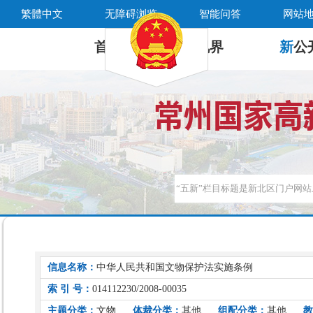
繁體中文
无障碍浏览
智能问答
网站
首 页
新
视界
新
公
信息名称：
中华人民共和国文物保护法实施条例
索 引 号：
014112230/2008-00035
主题分类：
文物
体裁分类：
其他
组配分类：
其他
教