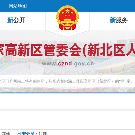
网站地图
新
公开
新
服务
：
其他
公安分局：
法律