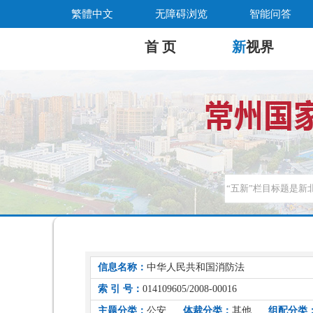
繁體中文
无障碍浏览
智能问答
首 页
新
视界
信息名称：
中华人民共和国消防法
索 引 号：
014109605/2008-00016
主题分类：
公安
体裁分类：
其他
组配分类