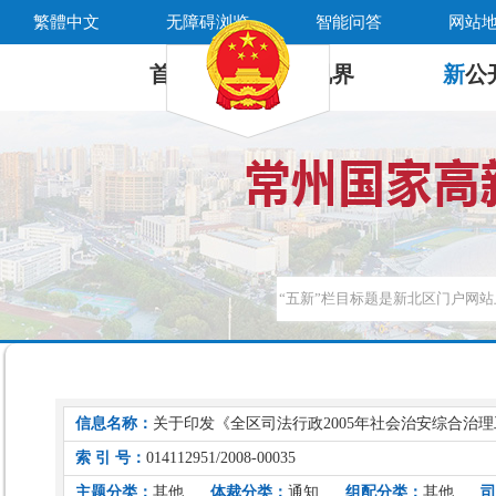
繁體中文
无障碍浏览
智能问答
网站
首 页
新
视界
新
公
信息名称：
关于印发《全区司法行政2005年社会治安综合治
索 引 号：
014112951/2008-00035
主题分类：
其他
体裁分类：
通知
组配分类：
其他
司