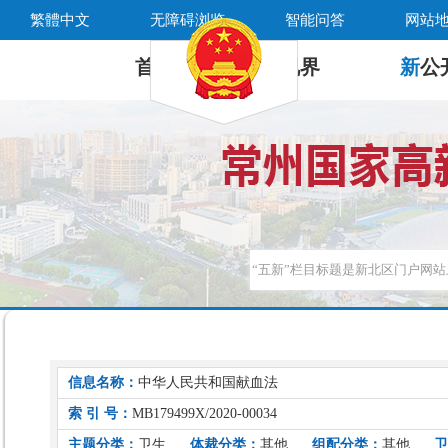
繁體中文
无障碍浏览
智能问答
网站
首 页
新
视界
新
公
信息名称：
中华人民共和国献血法
索 引 号：
MB179499X/2020-00034
主题分类：
卫生
体裁分类：
其他
组配分类：
其他
卫