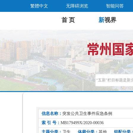
繁體中文
无障碍浏览
智能问答
首 页
新
视界
信息名称：
突发公共卫生事件应急条例
索 引 号：
MB179499X/2020-00036
主题分类：
卫生
体裁分类：
其他
组配分类