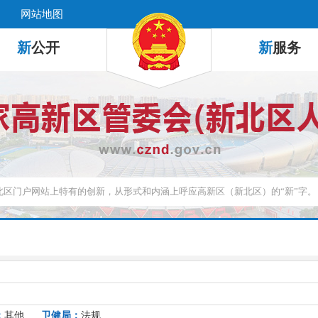
网站地图
新
公开
新
服务
：
其他
卫健局：
法规