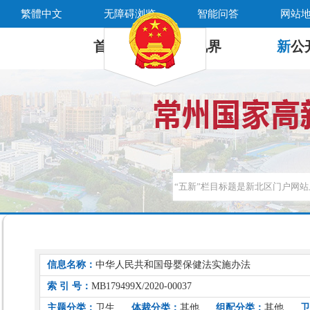
繁體中文
无障碍浏览
智能问答
网站
首 页
新
视界
新
公
信息名称：
中华人民共和国母婴保健法实施办法
索 引 号：
MB179499X/2020-00037
主题分类：
卫生
体裁分类：
其他
组配分类：
其他
卫