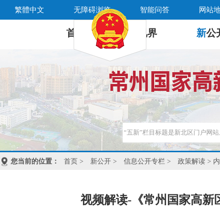
繁體中文
无障碍浏览
智能问答
网站
首 页
新
视界
新
公
您当前的位置：
首页
>
新公开
>
信息公开专栏
>
政策解读
> 
视频解读-《常州国家高新