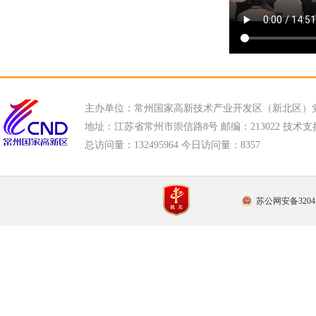
主办单位：常州国家高新技术产业开发区（新北区）
地址：江苏省常州市崇信路8号 邮编：213022 技术支持电话
总访问量：
132495964 今日访问量：
8357
苏公网安备32041