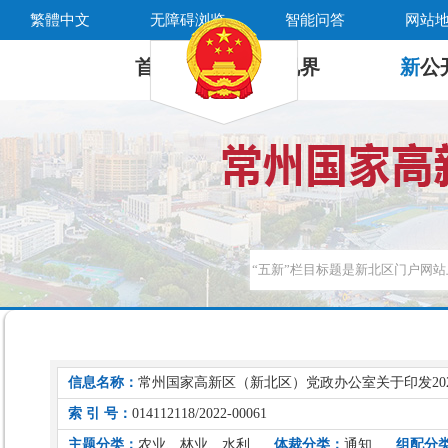
繁體中文
无障碍浏览
智能问答
网站
首 页
新
视界
新
公
信息名称：
常州国家高新区（新北区）党政办公室关于印发20
索 引 号：
014112118/2022-00061
主题分类：
农业、林业、水利
体裁分类：
通知
组配分