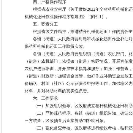
四、严格操作程序
根据省农业农村厅《关于做好2022年全省秸秆机械化
机械化还田作业操作程序指导图》（附件1）。
五、职责分工
根据省级文件精神，推进秸秆机械化还田工作的责任主
各镇（街道）人民政府要对秸秆机械化还田作业补助对
保秸秆机械化还田工作取得实效。
各镇（街道）人民政府要组织镇（街道）农机部门、财
（街道）农机部门：依据镇（街道）实际情况，开展宣传发
农机户进行培训，并开展技术指导和服务；加强工作督查，
（街道）财政所：加强资金监管，做好作业补助资金发放工
价确认、村组（社区）公示及资金申报等工作，加强辖区内
材料，并对补助材料的真实性负责。
六、工作要求
（一）加强组织领导。区政府成立秸秆机械化还田补助
（二）严格规范程序。各镇（街道）组织告知、确认公
三方核查，区级抽查后直接补助到补助对象。
（三）强化督查考核。区政府将进行绩效考核，秸秆还