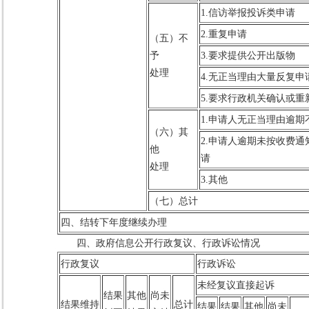
1.信访举报投诉类申请
2.重复申请
（五）不
予
3.要求提供公开出版物
处理
4.无正当理由大量反复申
5.要求行政机关确认或
1.申请人无正当理由逾
（六）其
2.申请人逾期未按收费
他
请
处理
3.其他
（七）总计
四、结转下年度继续办理
四、政府信息公开行政复议、行政诉讼情况
行政复议
行政诉讼
未经复议直接起诉
结果
其他
尚未
结果维持
总计
结果
结果
其他
尚未