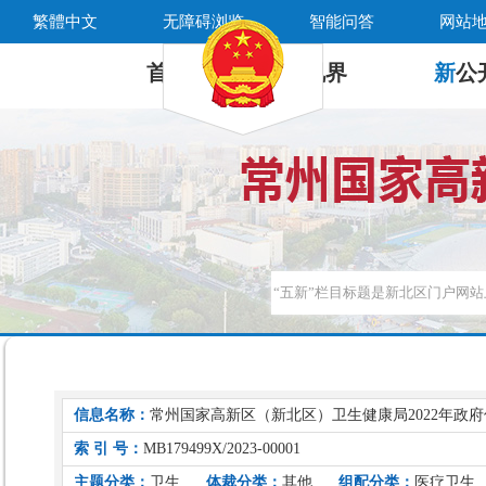
繁體中文
无障碍浏览
智能问答
网站
首 页
新
视界
新
公
信息名称：
常州国家高新区（新北区）卫生健康局2022年政
索 引 号：
MB179499X/2023-00001
主题分类：
卫生
体裁分类：
其他
组配分类：
医疗卫生