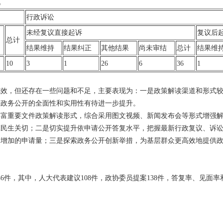
况
行政诉讼
未经复议直接起诉
复议后
总计
结果
维持
结果
纠正
其他
结果
尚未
审结
总计
结果
维
10
3
1
26
6
36
1
定成效，但还存在一些问题和不足，主要表现为：一是政策解读渠道和形式
层政务公开的全面性和实用性有待进一步提升。
续丰富重要文件政策解读形式，综合采用图文视频、新闻发布会等形式增强
应民生关切；二是切实提升依申请公开答复水平，把握最新行政复议、诉
著增加的申请量；三是探索政务公开创新举措，为基层群众更高效地提供
46件，其中，人大代表建议108件，政协委员提案138件，答复率、见面率
。