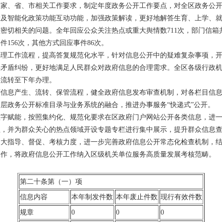
照国家、省、市相关工作要求，制定年度政务公开工作要点，对全区政务公
设及智能化政策功能互动功能，加强政策解读，更好地解答生育、上学、
密切相关的问题。全年回应公众关注热点或重大舆情数711次，部门信箱共
件156次，其他方式回应事件86次。
办理工作流程，提高答复规范化水平，针对信息公开中的疑难复杂事项，
矛盾纠纷，更好地满足人民群众对政府信息的合理需求。全区各级行政机关
件流转至下年办理。
府信息产生、流转、保管流程，健全政府信息发布审查机制，对各栏目信
层政务公开标准目录与业务系统的融合，推进办事服务“快递式”公开。
数字赋能，按照集约化、规范化要求在区政府门户网站公开各类信息，进
理，并为群众关心的热点领域开设专题专栏进行集中展示，提升群众信息
加大指导、督促、考核力度，进一步完善政府信息公开常态化检查机制，
工作，将政府信息公开工作纳入区级机关单位服务高质量发展考核范畴。
第二十条第（一）项
信息内容
本年制发件数
本年废止件数
现行有效件数
规章
0
0
0