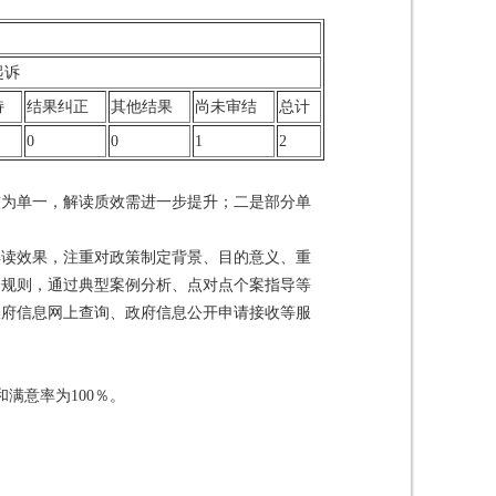
起诉
持
结果
纠正
其他
结果
尚未
审结
总计
0
0
1
2
较为单一，解读质效需进一步提升；二是部分单
解读效果，注重对政策制定背景、目的意义、重
讼规则，通过典型案例分析、点对点个案指导等
政府信息网上查询、政府信息公开申请接收等服
和满意率为100％。