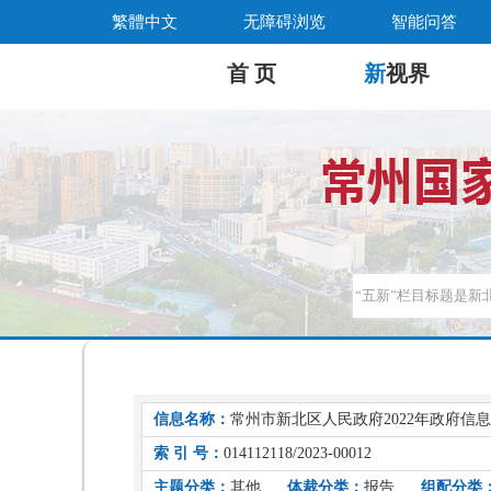
繁體中文
无障碍浏览
智能问答
首 页
新
视界
信息名称：
常州市新北区人民政府2022年政府信
索 引 号：
014112118/2023-00012
主题分类：
其他
体裁分类：
报告
组配分类