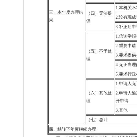
1.本机关
三、本年度办理结
（四）无法提
2.没有现
果
供
3.补正后
1.信访举
2.重复申请
（五）不予处
3.要求提
理
4.无正当
5.要求行
1.申请人
（六）其他处
2.申请人
理
开申请
3.其他
（七）总计
四、结转下年度继续办理