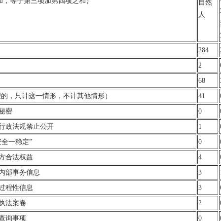
和，等于第三项加第四项之和）
自然
人
284
2
68
理的，只计这一情形，不计其他情形）
41
家秘密
0
律行政法规禁止公开
1
安全一稳定”
0
三方合法权益
4
类内部事务信息
3
类过程性信息
3
政执法案卷
2
政查询事项
0