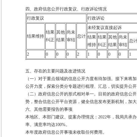
四、政府信息公开行政复议、行政诉讼情况
行政复议
行政诉讼
未经复议直接起诉
结果
其他
尚未
结果维持
总计
结果
结果
其他
尚未
纠正
结果
审结
总
维持
纠正
结果
审结
2
0
0
0
2
1
0
0
0
1
五、存在的主要问题及改进情况
（一）对于重点领域的信息公开力度有待加强。接下来将加
公开力度，探索分类分专题进行梳理、汇总，切实提升公开
（二）政府信息公开的形式相对单一。目前的政府信息公开
势，整合信息公开平台资源，健全信息发布更新机制，加大
六、其他需要报告的事项
本地区、本部门建议、提案办理情况：2022年，我局共承
率、满意率均达100%。
本年度政府信息公开事项未收取任何费用。