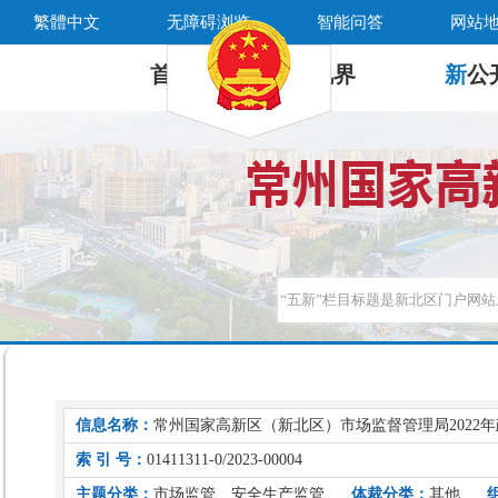
繁體中文
无障碍浏览
智能问答
网站
首 页
新
视界
新
公
信息名称：
常州国家高新区（新北区）市场监督管理局2022
索 引 号：
01411311-0/2023-00004
主题分类：
市场监管、安全生产监管
体裁分类：
其他