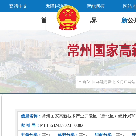
繁體中文
无障碍浏览
智能问答
网站
首 页
新
视界
新
公
信息名称：
常州国家高新技术产业开发区（新北区）统计局20
索 引 号：
MB1563243/2023-00002
主题分类：
其他
体裁分类：
其他
组配分类：
其他
统