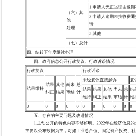
1.申请人无正当理由逾
（六）其
2.申请人逾期未按收费
他
请
处理
3.其他
（七）总计
四、结转下年度继续办理
四、政府信息公开行政复议、行政诉讼情况
行政复议
行政诉讼
未经复议直接起诉
复
结果
其他
尚未
总
结果维持
结果
结果
其他
尚未
总
结
纠正
结果
审结
计
维持
纠正
结果
审结
计
维
0
0
0
0
0
0
0
0
0
0
0
五、存在的主要问题及改进情况
1.主动公开的特色内容不够鲜明。2022年在经济信
主要以公布数据为主，对如工业总产值、固定资产投资、社