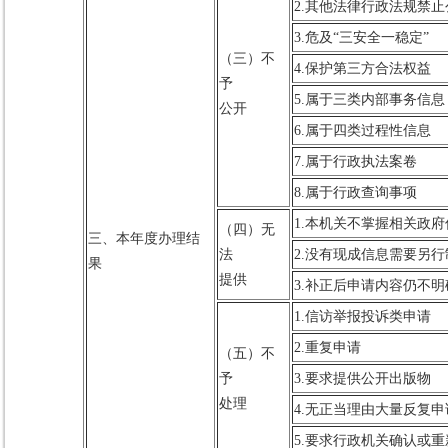
2.其他法律行政法规禁止
3.危及“三安全一稳定”
（三）不
4.保护第三方合法权益
予
5.属于三类内部事务信息
公开
6.属于四类过程性信息
7.属于行政执法案卷
8.属于行政查询事项
1.本机关不掌握相关政府
（四）无
三、本年度办理结
法
2.没有现成信息需要另行
果
提供
3.补正后申请内容仍不明
1.信访举报投诉类申请
2.重复申请
（五）不
予
3.要求提供公开出版物
处理
4.无正当理由大量反复申
5.要求行政机关确认或