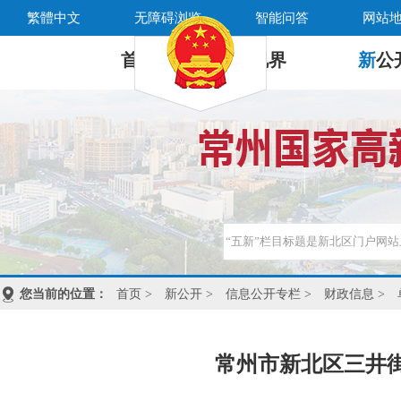
繁體中文
无障碍浏览
智能问答
网站
首 页
新
视界
新
公
您当前的位置：
首页
>
新公开
>
信息公开专栏
>
财政信息
>
常州市新北区三井街