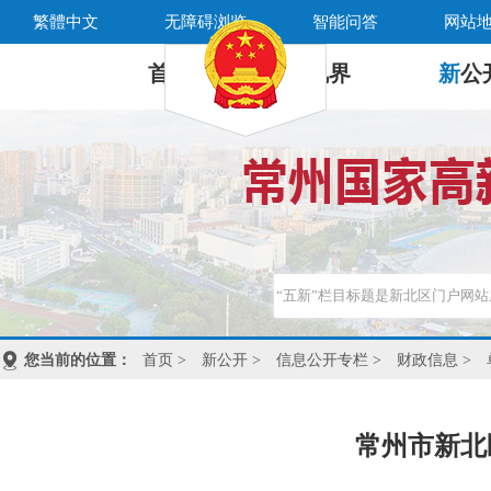
繁體中文
无障碍浏览
智能问答
网站
首 页
新
视界
新
公
您当前的位置：
首页
>
新公开
>
信息公开专栏
>
财政信息
>
常州市新北