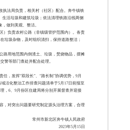
行政执法局负责，相关村（社区）配合。奔牛镇铁
、生活垃圾和建筑垃圾；依法清理铁路沿线两侧
形象，做到美观、整洁。
社区）负责农村公路（非镇级管护范围内）。各责
存在垃圾杂物，及时组织清扫，保持道路整洁；
及公路用地范围内倒渣土、垃圾，焚烧物品，摆摊
及交警等部门查处并配合处理。
任，发挥“双段长”、“路长制”协调优势，9月
域洁化整治工作排查问题清单于5月17日前报至
理，6、9月份区住建局将分别开展督查并迎接
内容，对突出问题要研究制定源头治理方案，合理
常州市新北区奔牛镇人民政府
2023年5月15日