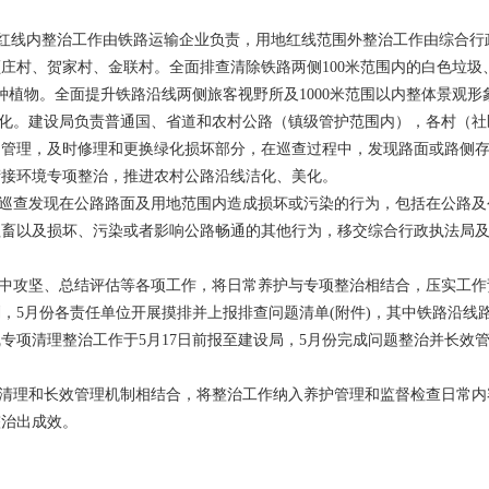
用地红线内整治工作由铁路运输企业负责，用地红线范围外整治工作由综合
庄村、贺家村、金联村。全面排查清除铁路两侧100米范围内的白色垃圾
种植物。全面提升铁路沿线两侧旅客视野所及1000米范围以内整体景观
美化。建设局负责普通国、省道和农村公路（镇级管护范围内），各村（
和管理，及时修理和更换绿化损坏部分，在巡查过程中，发现路面或路侧
衔接环境专项整治，推进农村公路沿线洁化、美化。
责巡查发现在公路路面及用地范围内造成损坏或污染的行为，包括在公路
牲畜以及损坏、污染或者影响公路畅通的其他行为，移交综合行政执法局
集中攻坚、总结评估等各项工作，将日常养护与专项整治相结合，压实工作责
，5月份各责任单位开展摸排并上报排查问题清单(附件)，其中铁路沿线路
专项清理整治工作于5月17日前报至建设局，5月份完成问题整治并长效管
治清理和长效管理机制相结合，将整治工作纳入养护管理和监督检查日常
整治出成效。