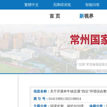
繁體中文
无障碍浏览
智能问答
首 页
新
视界
信息名称：
关于开展奔牛镇交通“四沿”环境综合
索 引 号：
014133891/2023-00014
主题分类：
环境监测、保护与治理
体裁分类：