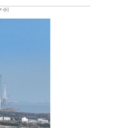
中
小
〗