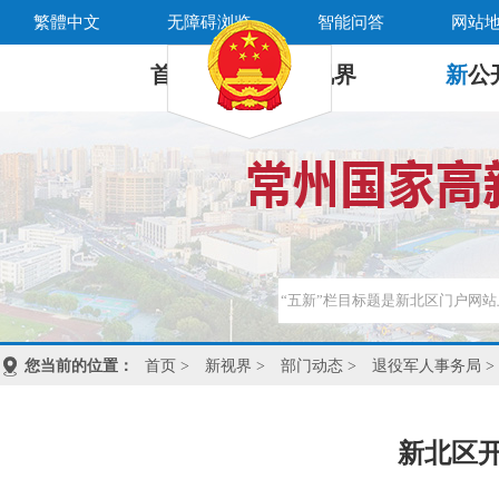
繁體中文
无障碍浏览
智能问答
网站
首 页
新
视界
新
公
您当前的位置：
首页
>
新视界
>
部门动态
>
退役军人事务局
>
新北区开