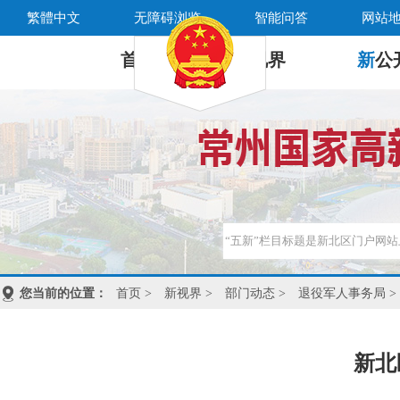
繁體中文
无障碍浏览
智能问答
网站
首 页
新
视界
新
公
您当前的位置：
首页
>
新视界
>
部门动态
>
退役军人事务局
>
新北