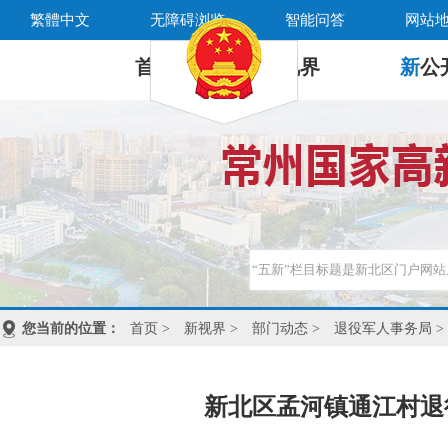
繁體中文
无障碍浏览
智能问答
网站
首 页
新
视界
新
公
您当前的位置：
首页
>
新视界
>
部门动态
>
退役军人事务局
>
新北区孟河镇通江村退