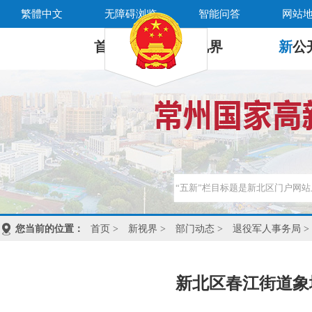
繁體中文
无障碍浏览
智能问答
网站
首 页
新
视界
新
公
您当前的位置：
首页
>
新视界
>
部门动态
>
退役军人事务局
>
新北区春江街道象