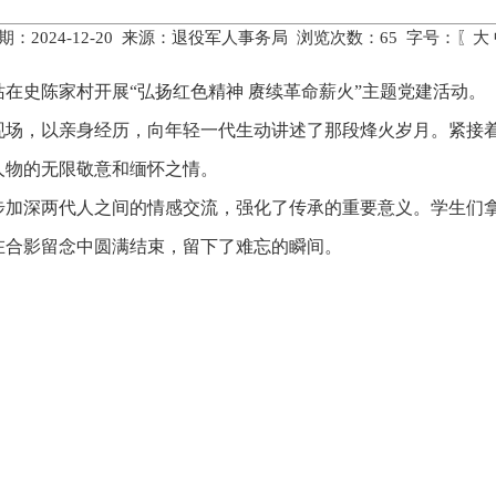
期：2024-12-20 来源：退役军人事务局 浏览次数：
65
字号：〖
大
站在史陈家村开展“弘扬红色精神 赓续革命薪火”主题党建活动。
现场，以亲身经历，向年轻一代生动讲述了那段烽火岁月。紧接
人物的无限敬意和缅怀之情。
步加深两代人之间的情感交流，强化了传承的重要意义。学生们
在合影留念中圆满结束，留下了难忘的瞬间。