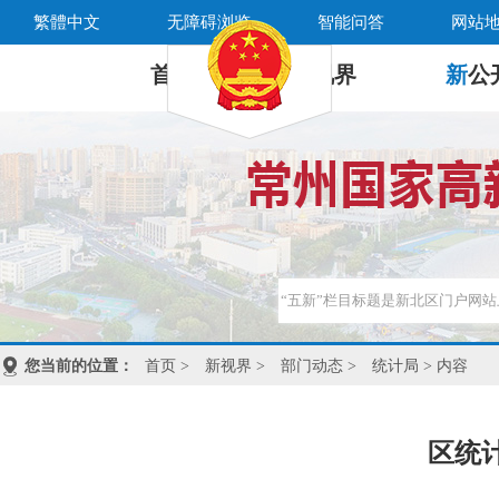
繁體中文
无障碍浏览
智能问答
网站
首 页
新
视界
新
公
您当前的位置：
首页
>
新视界
>
部门动态
>
统计局
> 内容
区统