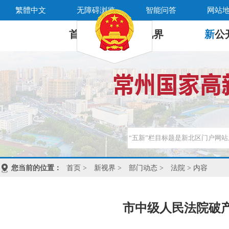
繁體中文
无障碍浏览
智能问答
网站
首 页
新
视界
新
公
您当前的位置：
首页
>
新视界
>
部门动态
>
法院
> 内容
市中级人民法院破