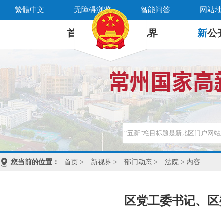
繁體中文
无障碍浏览
智能问答
网站
首 页
新
视界
新
公
您当前的位置：
首页
>
新视界
>
部门动态
>
法院
> 内容
区党工委书记、区