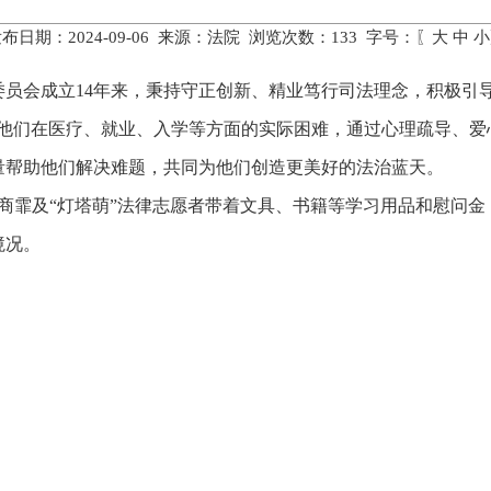
布日期：2024-09-06 来源：法院 浏览次数：
133
字号：〖
大
中
小
员会成立14年来，秉持守正创新、精业笃行司法理念，积极引导“
解他们在医疗、就业、入学等方面的实际困难，通过心理疏导、爱
量帮助他们解决难题，共同为他们创造更美好的法治蓝天。
官商霏及“灯塔萌”法律志愿者带着文具、书籍等学习用品和慰问
境况。