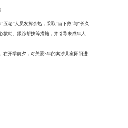
〗
五老”人员发挥余热，采取“当下救”与“长久
心救助、跟踪帮扶等措施，并引导未成年人
金，在开学前夕，对关爱3年的案涉儿童阳阳进