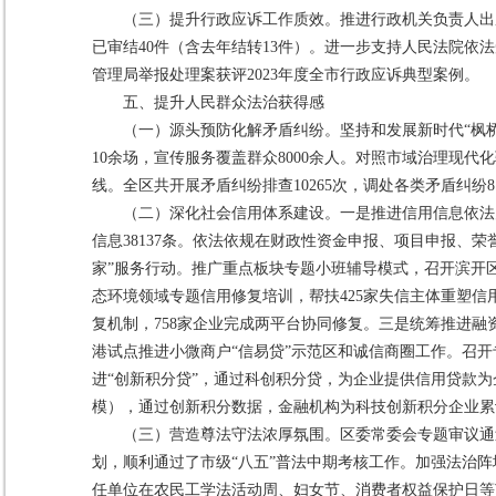
（三）提升行政应诉工作质效。推进行政机关负责人出
已审结40件（含去年结转13件）。进一步支持人民法院依
管理局举报处理案获评2023年度全市行政应诉典型案例。
五、提升人民群众法治获得感
（一）源头预防化解矛盾纠纷。坚持和发展新时代“枫桥经
10余场，宣传服务覆盖群众8000余人。对照市域治理现
线。全区共开展矛盾纠纷排查10265次，调处各类矛盾纠纷81
（二）深化社会信用体系建设。一是推进信用信息依法
信息38137条。依法依规在财政性资金申报、项目申报、荣
家”服务行动。推广重点板块专题小班辅导模式，召开滨开
态环境领域专题信用修复培训，帮扶425家失信主体重塑信
复机制，758家企业完成两平台协同修复。三是统筹推进融
港试点推进小微商户“信易贷”示范区和诚信商圈工作。召开专
进“创新积分贷”，通过科创积分贷，为企业提供信用贷款为
模），通过创新积分数据，金融机构为科技创新积分企业累
（三）营造尊法守法浓厚氛围。区委常委会专题审议通
划，顺利通过了市级“八五”普法中期考核工作。加强法治
任单位在农民工学法活动周、妇女节、消费者权益保护日等