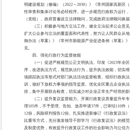
明建设规划（修编）（2022～2030）》《常州国家高
性审查和集体讨论等必经程序。进一步规范行政权力运行，
（党组）、政府普遍设立法律顾问，完成政府法律顾问换届
（三）积极参与地方立法工作。健全立法征求公众意见采
扩大公众参与立法的覆盖面和代表性，努力让人民群众从地
御办法（草案）》《常州市新能源产业促进条例（草案）》
见。
四、强化行政行为监督效能
（一）促进严格规范公正文明执法。印发《2023年全
序，改进执法方式，规范执法行为，提升执法效能，切实维
场跟踪执法等形式对部门执法活动监督检查。组织行政执法
训，做好下放权力事项的指导监督。优化全区重点企业执法
排，集中开展联合检查，切实减少对企业正常生产经营的影
（二）提升复议监督能力。开展行政复议质量提升年专项
理105件，不予受理、告知、放弃申请37件，已审结110件
12份，风险研判报告12份。扎实推进新修订《行政复议
比重等方式，充分激发领导干部学习《行政复议法》的模范
及制度优势，有效提升行政复议工作的社会影响力与公信力