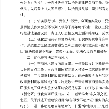
作计划》为指引，全面推进年度法治政府建设各项工作。强
做法，先后登上《人民日报》、法治日报头版、司法部官方
础。
（二）切实履行“第一责任人”职责。全面落实党政主
履职情况作为独立环节列入领导干部年终“四述”，党政主要
行推进法治建设第一责任人职责情况网上测评结果统一反馈
（三）强化法治调研和督察考核。切实做好贯彻落实中
作。系统推进全区道路交通安全和运输执法领域突出问题专
口”解决接处警不规范、告知不全面、执法态度简单粗暴等
二、优化提升法治营商环境
（一）营商环境建设向高而攀。一是顶层设计不断健全
大环境重点工作，出台常州国家高新区打造一流营商环境三年
学指导。二是审批制度改革不断深入。配合市政务办对我区行
政审批制度改革试点任务，制定涉企经营许可事项清单实施
民服务点三级政务服务体系建设规范草案，获江苏省2023
（新北区）优化营商环境白皮书》。创新推出“准入即交底
北区）关于推进工程建设项目“竣备即发不动产证”服务的
行）》，进一步缩短项目落地时间、打通“拿地即开工”最后