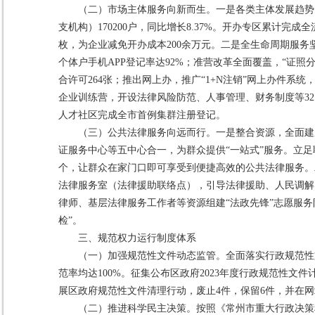
（二）市场主体服务向新而生。一是各类主体发展趋势向好
支机构）170200户，同比增长8.37%。开办专区累计完成
枚，为企业减免开办成本200余万元。二是全生命周期服务
个体户手机APP登记率达92%；准营改革全面覆盖，“证照
合许可264张；推出网上办，推广“1+N注销”网上办件系
企业训练营，开设法律风险防范、人事管理、财务制度等32
人才社区完成全市首例集群注册登记。
（三）公共法律服务向远而行。一是整合资源，全面建
证服务中心等五中心合一，为群众提供“一站式”服务。立足
个，让群众在家门口即可享受到便捷高效的公共法律服务。
法律服务室（法律援助联络点），引导法律援助、人民调解
律师、基层法律服务工作者等资源组建“法政先锋”志愿服
检”。
三、规范权力运行制度体系
（一）加强规范性文件动态监管。全面落实行政规范性
范率均达100%。征集公布区政府2023年度行政规范性
展区政府规范性文件清理行动，废止4件，保留6件，并在
（二）推进科学民主决策。按照《常州市重大行政决策