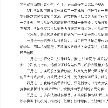
等形式帮助辖区青少年、企业、居民群众等提高法治观念。
我区法治政府建设工作取得了一定成绩，但还存在一些
穿到推动惠民实事项目落地、规范行政执法等各方面工作实
一定比例。三是法治化营商环境还需进一步营造，实施行政
齐配强，法治督察和执法监督力度还需不断加强，执法规范
2024年，新北区将全面贯彻党的二十大对全面依法
一是进一步提升依法行政能力。将习近平法治思想作为
部学法、用法机制运行，严格落实政府常务会议学法、领导
设示范区。
二是进一步强化公共法律服务。推进“法企同行”等公
务中心和镇（街道）远程公证服务站作用，积极办理相关远
三是进一步实现服务监管效能。认真制定新北区法治政
的重大行政决策、行政规范性文件，为优化营商环境、服务
四是进一步化解社会矛盾纠纷。强化新修订《行政复议
持和发展新时代“枫桥经验”，积极推动矛盾纠纷多元化解
五是进一步夯实法治社会根基。加强全国和省级“民主
议事协调体制机制，推动村（社区）法律顾问、“法律明白人