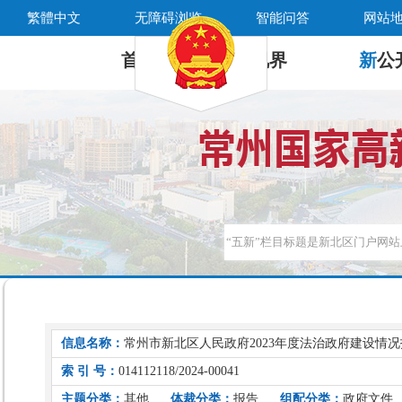
繁體中文
无障碍浏览
智能问答
网站
首 页
新
视界
新
公
信息名称：
常州市新北区人民政府2023年度法治政府建设情
索 引 号：
014112118/2024-00041
主题分类：
其他
体裁分类：
报告
组配分类：
政府文件