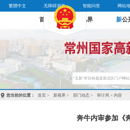
繁體中文
无障碍浏览
智能问答
网站
首 页
新
视界
新
公
您当前的位置：
首页
>
新视界
>
部门动态
>
审计局
> 内容
奔牛内审参加《