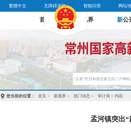
繁體中文
无障碍浏览
智能问答
网站
首 页
新
视界
新
公
您当前的位置：
首页
>
新视界
>
部门动态
>
审计局
> 内容
孟河镇突出“