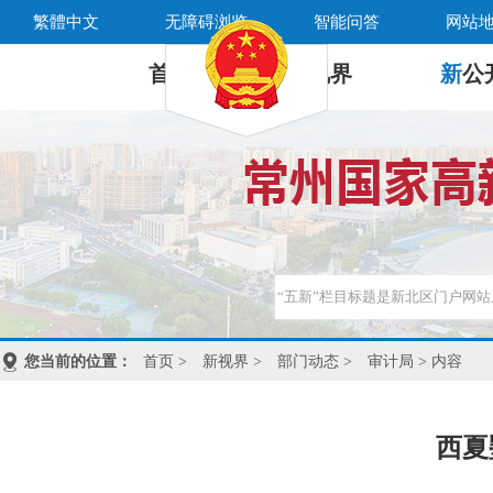
繁體中文
无障碍浏览
智能问答
网站
首 页
新
视界
新
公
您当前的位置：
首页
>
新视界
>
部门动态
>
审计局
> 内容
西夏